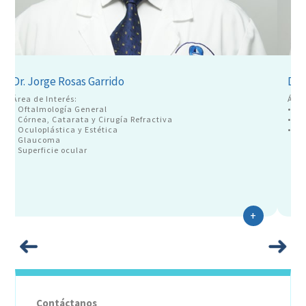
Dr. Jorge Rosas Garrido
Dr.
Área de Interés:
Área
• Oftalmología General
• Of
• Córnea, Catarata y Cirugía Refractiva
• Có
• Oculoplástica y Estética
• Su
• Glaucoma
• Superficie ocular
+
Contáctanos